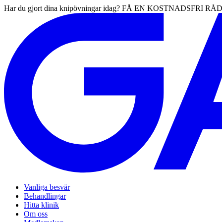
Har du gjort dina knipövningar idag? FÅ EN KOSTNADSFRI 
Vanliga besvär
Behandlingar
Hitta klinik
Om oss