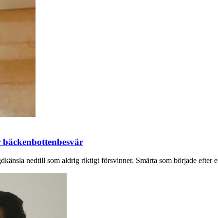
r bäckenbottenbesvär
känsla nedtill som aldrig riktigt försvinner. Smärta som började efter en