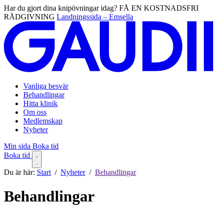
Har du gjort dina knipövningar idag? FÅ EN KOSTNADSFRI
RÅDGIVNING
Landningssida – Emsella
Vanliga besvär
Behandlingar
Hitta klinik
Om oss
Medlemskap
Nyheter
Min sida
Boka tid
Boka tid
Du är här:
Start
/
Nyheter
/
Behandlingar
Behandlingar