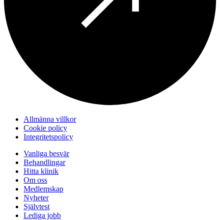
Allmänna villkor
Cookie policy
Integritetspolicy
Vanliga besvär
Behandlingar
Hitta klinik
Om oss
Medlemskap
Nyheter
Självtest
Lediga jobb