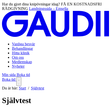
Har du gjort dina knipövningar idag? FÅ EN KOSTNADSFRI
RÅDGIVNING
Landningssida – Emsella
Vanliga besvär
Behandlingar
Hitta klinik
Om oss
Medlemskap
Nyheter
Min sida
Boka tid
Boka tid
Du är här:
Start
/
Självtest
Självtest