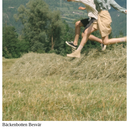
Bäckenbotten
Besvär
O