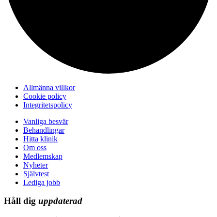
Allmänna villkor
Cookie policy
Integritetspolicy
Vanliga besvär
Behandlingar
Hitta klinik
Om oss
Medlemskap
Nyheter
Självtest
Lediga jobb
Håll dig
uppdaterad