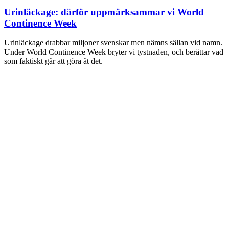
Urinläckage: därför uppmärksammar vi World
Continence Week
t
Urinläckage drabbar miljoner svenskar men nämns sällan vid namn.
R
Under World Continence Week bryter vi tystnaden, och berättar vad
h
som faktiskt går att göra åt det.
s