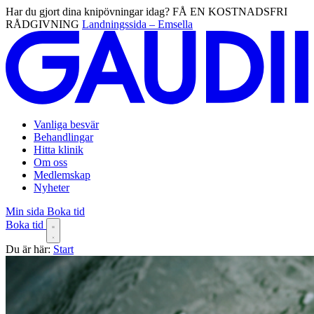
Har du gjort dina knipövningar idag? FÅ EN KOSTNADSFRI
RÅDGIVNING
Landningssida – Emsella
Vanliga besvär
Behandlingar
Hitta klinik
Om oss
Medlemskap
Nyheter
Min sida
Boka tid
Boka tid
Du är här:
Start