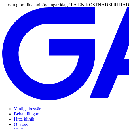
Har du gjort dina knipövningar idag? FÅ EN KOSTNADSFRI 
Vanliga besvär
Behandlingar
Hitta klinik
Om oss