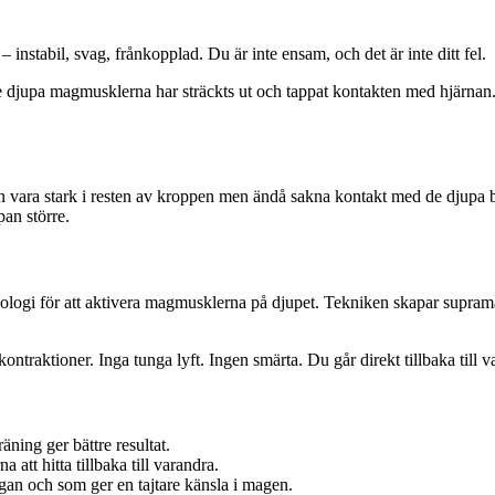
tabil, svag, frånkopplad. Du är inte ensam, och det är inte ditt fel.
 djupa magmusklerna har sträckts ut och tappat kontakten med hjärnan. Ib
 vara stark i resten av kroppen men ändå sakna kontakt med de djupa b
pan större.
i för att aktivera magmusklerna på djupet. Tekniken skapar supramax
traktioner. Inga tunga lyft. Ingen smärta. Du går direkt tillbaka till v
ning ger bättre resultat.
tt hitta tillbaka till varandra.
gan och som ger en tajtare känsla i magen.