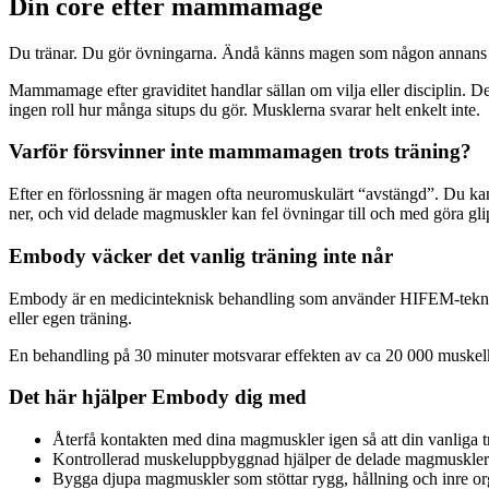
Din core efter mammamage
Du tränar. Du gör övningarna. Ändå känns magen som någon annans – ins
Mammamage efter graviditet handlar sällan om vilja eller disciplin. De
ingen roll hur många situps du gör. Musklerna svarar helt enkelt inte.
Varför försvinner inte mammamagen trots träning?
Efter en förlossning är magen ofta neuromuskulärt “avstängd”. Du kan
ner, och vid delade magmuskler kan fel övningar till och med göra gli
Embody väcker det vanlig träning inte når
Embody är en medicinteknisk behandling som använder HIFEM-teknolog
eller egen träning.
En behandling på 30 minuter motsvarar effekten av ca 20 000 muskelkon
Det här hjälper Embody dig med
Återfå kontakten med dina magmuskler igen så att din vanliga trä
Kontrollerad muskeluppbyggnad hjälper de delade magmusklerna a
Bygga djupa magmuskler som stöttar rygg, hållning och inre or