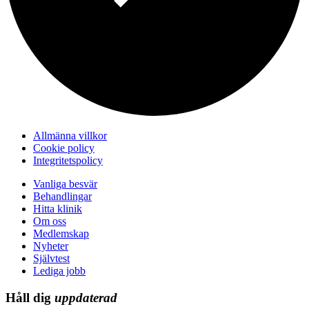
Allmänna villkor
Cookie policy
Integritetspolicy
Vanliga besvär
Behandlingar
Hitta klinik
Om oss
Medlemskap
Nyheter
Självtest
Lediga jobb
Håll dig
uppdaterad