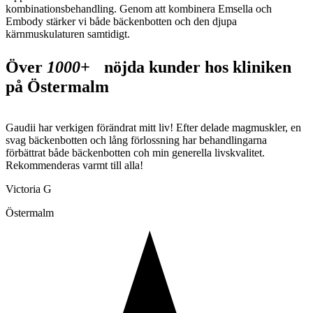
kombinationsbehandling. Genom att kombinera Emsella och
Embody stärker vi både bäckenbotten och den djupa
kärnmuskulaturen samtidigt.
Över
1000+
nöjda kunder hos kliniken
på Östermalm
Gaudii har verkigen förändrat mitt liv! Efter delade magmuskler, en
V
svag bäckenbotten och lång förlossning har behandlingarna
m
förbättrat både bäckenbotten coh min generella livskvalitet.
C
Rekommenderas varmt till alla!
M
Victoria G
Ö
Östermalm