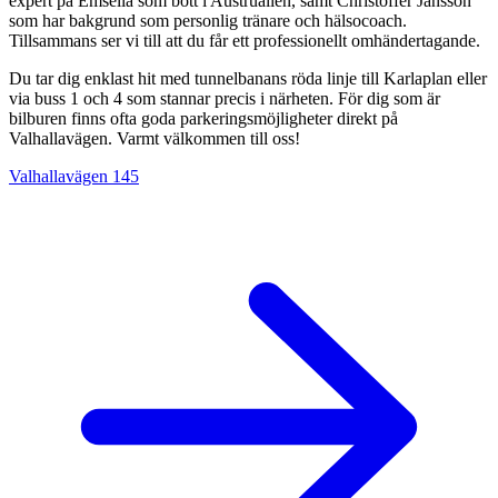
expert på Emsella som bott i Austrualien, samt Christoffer Jansson
som har bakgrund som personlig tränare och hälsocoach.
Tillsammans ser vi till att du får ett professionellt omhändertagande.
Du tar dig enklast hit med tunnelbanans röda linje till Karlaplan eller
via buss 1 och 4 som stannar precis i närheten. För dig som är
bilburen finns ofta goda parkeringsmöjligheter direkt på
Valhallavägen. Varmt välkommen till oss!
Valhallavägen 145