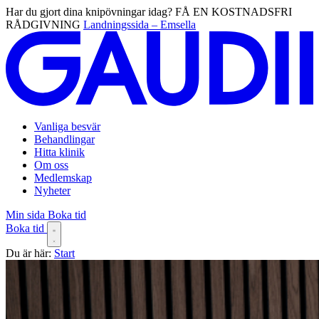
Har du gjort dina knipövningar idag? FÅ EN KOSTNADSFRI
RÅDGIVNING
Landningssida – Emsella
Vanliga besvär
Behandlingar
Hitta klinik
Om oss
Medlemskap
Nyheter
Min sida
Boka tid
Boka tid
Du är här:
Start